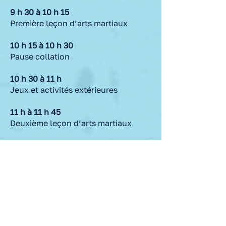
9 h 30 à 10 h 15
Première leçon d’arts martiaux
10 h 15 à 10 h 30
Pause collation
10 h 30 à 11 h
Jeux et activités extérieures
11 h à 11 h 45
Deuxième leçon d’arts martiaux
11 h 45 à 11 h 50
Pause transition
11 h 50 à 12 h 15
Jeux de table et activités artistiques
12 h 15 à 13 h
Dîner