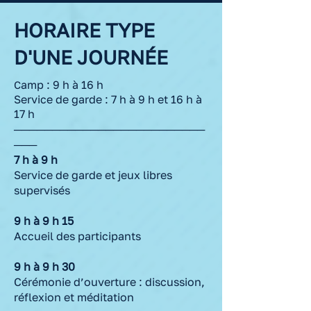
HORAIRE TYPE
D'UNE JOURNÉE
amp : 9 h à 16 h
C
Service de garde : 7 h à 9 h et 16 h à
17 h
─────────────────────────
───
7 h à 9 h
Service de garde et jeux libres
supervisés
9 h à 9 h 15
Accueil des participants
9 h à 9 h 30
Cérémonie d’ouverture : discussion,
réflexion et méditation