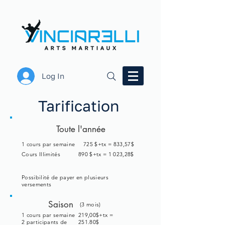
Log In
Tarification
Toute l'année
1 cours par semaine
725 $+tx = 833,57$
Cours Illimités
890 $+tx = 1 023,28$
Possibilité de payer en plusieurs
versements
Saison
(3 mois)
1 cours par semaine
219,00
$+tx =
2 participants de
251.80$