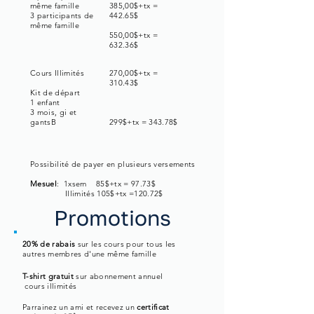
même famille
385,00$+tx =
3 participants de
442.65$
même famille
550,00$+tx =
632.36$
Cours Illimités
270,00$+tx =
310.43$
Kit de départ
1 enfant
3 mois, gi et
gantsB
299$+tx = 343.78$
Possibilité de payer en plusieurs versements
Mesuel
: 1xsem 85$+tx = 97.73$
Illimités 105$+tx =120.72$
Promotions
20% de rabais
sur les cours pour tous les
autres membres d'une même famille
T-shirt gratuit
sur abonnement annuel
cours illimités
Parrainez un ami et recevez un
certificat